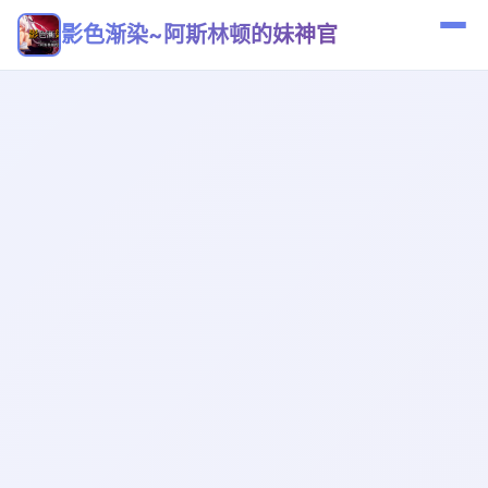
影色渐染~阿斯林顿的妹神官