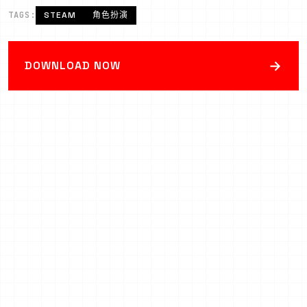
TAGS:
STEAM
角色扮演
→
DOWNLOAD NOW