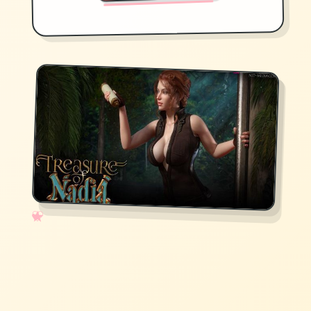
✧
♡
★
♥