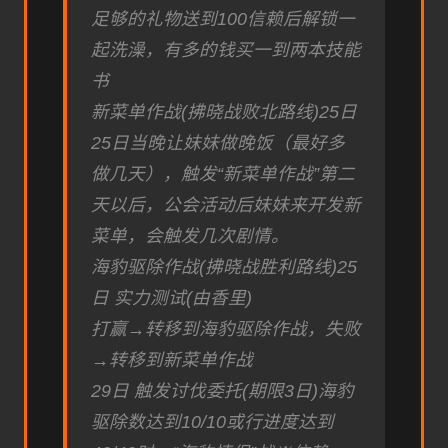
足够的礼物送到100信赖后解锁一
起洗澡，有多的钱买一到两本技能
书
新菜单作战(拂晓战败北路线)25日
25日当晚让妹妹做晚饭（最好多
做几天），触发“新菜单作战”第二
天以后，公会活动后妹妹来开发新
菜单，会触发几次剧情。
海豹驱除作战(拂晓战胜利路线)25
日 实力测试(由香里)
打赢→转移到海豹驱除作战，失败
→转移到新菜单作战
29日 触发讨伐委托(期限3日)海豹
驱除数达到10/10或行进度达到