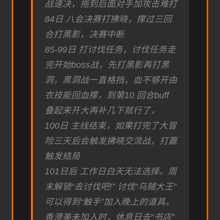
战速决，拖到后面对手加攻击难打
84日 八会决赛打拂晓，撑过三回
合打黑影，决赛中断
85-99日 打讨伐任务，讨伐任务走
完开始boss战，先打黑影再打黑
洞，黑洞战一直格挡，血不够开由
衣技能回血撑，到第10 回合buff
叠起来开大再补几下就行了，
100日 主线结束，如果打完了大冒
险三天后会触发拂晓交流战，打赢
触发结局
101日后 工作日白天无法选择。周
末解锁“去讨伐吧!” 讨伐“乌贼大王”
可以得到“触手”加入晚上的道具。
香澄美未加入时，休息日去“书店”