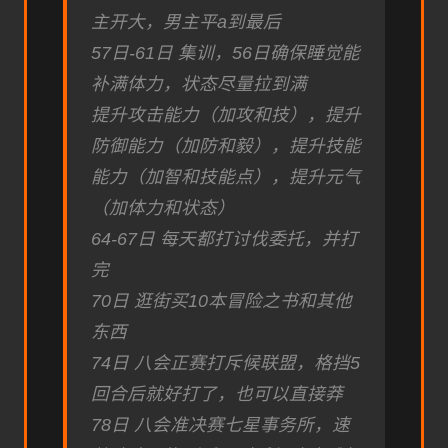
主开大，男主平a到最后
57日-61日 集训，56日确保睡觉能
补满体力，状态尽量拉到满
提升攻击能力（加攻和技），提升
防御能力（加防和毅），提升技能
能力（加智和技能点），提升元气
（加体力和状态）
64-67日 每天都打讨伐委托，并打
完
70日 逛街买10本冒险之书和其他
东西
74日 八会正赛打斥候联盟，格挡5
回合后就好打了，也可以直接莽
78日 八会准决赛七星事务所，速