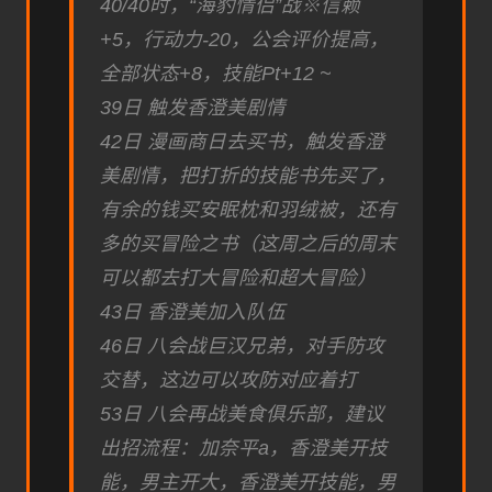
40/40时，“海豹情侣”战※信赖
+5，行动力-20，公会评价提高，
全部状态+8，技能Pt+12 ~
39日 触发香澄美剧情
42日 漫画商日去买书，触发香澄
美剧情，把打折的技能书先买了，
有余的钱买安眠枕和羽绒被，还有
多的买冒险之书（这周之后的周末
可以都去打大冒险和超大冒险）
43日 香澄美加入队伍
46日 八会战巨汉兄弟，对手防攻
交替，这边可以攻防对应着打
53日 八会再战美食俱乐部，建议
出招流程：加奈平a，香澄美开技
能，男主开大，香澄美开技能，男