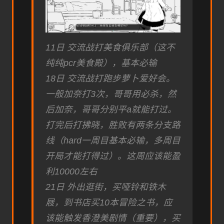
11日 交流战打美食俱乐部（这不
纯纯pcr美食殿），基本必输
18日 交流战打跑步萝卜爱好会。
一般加奈打3次，哥哥用必杀，然
后加奈，哥哥分别平a就能打过。
打完后打拂晓，胜败有两条分支路
线（hard一周目基本必输，多周目
开局才能打得过）。这周应该能盈
利10000左右
21日 外出逛街，买哑铃和铁木
屐，到书店买10本冒险之书，应
该能触发香澄美剧情（重要），买