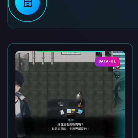
🗄️
DATA-01