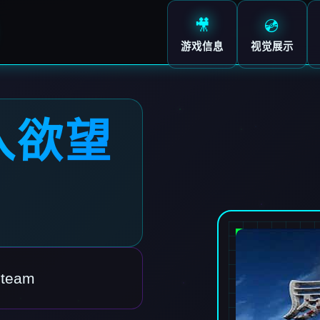
🎥
💿
游戏信息
视觉展示
入欲望
eam